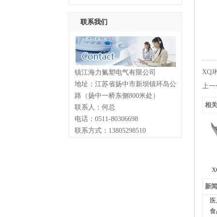
联系我们
XQ
镇江海力氟塑电气有限公司
地址：江苏省扬中市新坝镇环岛公
上一
路（扬中一桥东侧800米处）
相
联系人：
何总
电话：0511-80306698
联系方式：13805298510
X
新
医
食